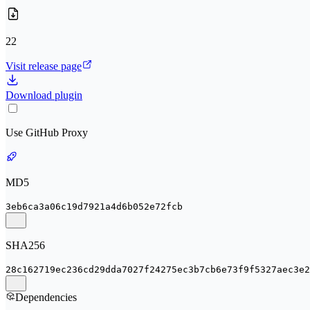
22
Visit release page
Download plugin
Use GitHub Proxy
MD5
3eb6ca3a06c19d7921a4d6b052e72fcb
SHA256
28c162719ec236cd29dda7027f24275ec3b7cb6e73f9f5327aec3e2
Dependencies