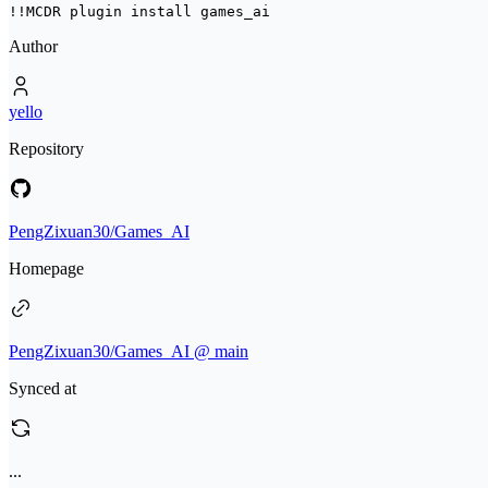
!!MCDR plugin install 
games_ai
Author
yello
Repository
PengZixuan30/Games_AI
Homepage
PengZixuan30/Games_AI @ main
Synced at
...