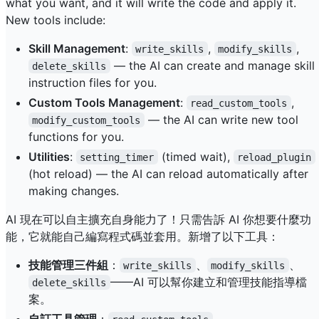
what you want, and it will write the code and apply it.
New tools include:
Skill Management
:
,
,
write_skills
modify_skills
— the AI can create and manage skill
delete_skills
instruction files for you.
Custom Tools Management
:
,
read_custom_tools
— the AI can write new tool
modify_custom_tools
functions for you.
Utilities
:
(timed wait),
setting_timer
reload_plugin
(hot reload) — the AI can reload automatically after
making changes.
AI 現在可以自主擴充自身能力了！只需告訴 AI 你想要什麼功
能，它就能自己編寫程式碼並套用。新增了以下工具：
技能管理三件組
：
、
、
write_skills
modify_skills
——AI 可以幫你建立和管理技能指導檔
delete_skills
案。
自訂工具管理
：
、