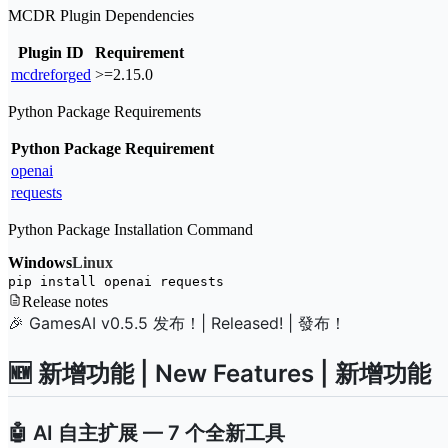
MCDR Plugin Dependencies
Plugin ID
Requirement
mcdreforged
>=2.15.0
Python Package Requirements
Python Package
Requirement
openai
requests
Python Package Installation Command
Windows
Linux
pip install openai requests
Release notes
🎉 GamesAI v0.5.5 发布！| Released! | 發布！
🆕 新增功能 | New Features | 新增功能
🤖 AI 自主扩展 — 7 个全新工具