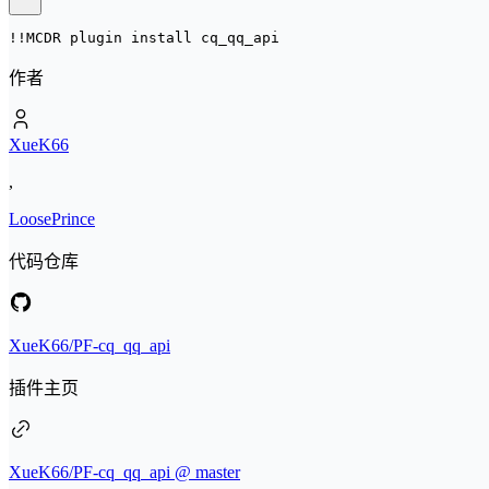
!!MCDR plugin install 
cq_qq_api
作者
XueK66
,
LoosePrince
代码仓库
XueK66/PF-cq_qq_api
插件主页
XueK66/PF-cq_qq_api @ master