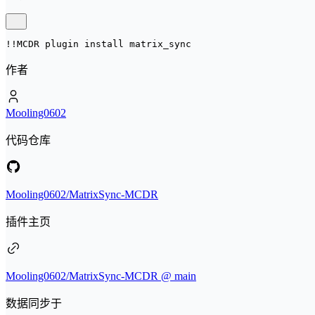
!!MCDR plugin install 
matrix_sync
作者
Mooling0602
代码仓库
Mooling0602/MatrixSync-MCDR
插件主页
Mooling0602/MatrixSync-MCDR @ main
数据同步于