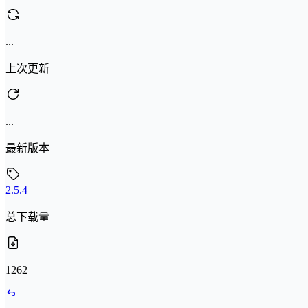
...
上次更新
...
最新版本
2.5.4
总下载量
1262