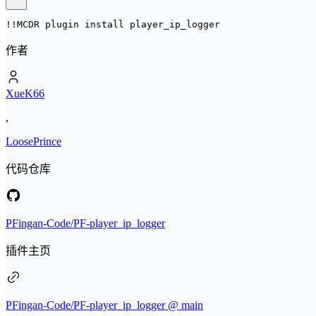
!!MCDR plugin install 
player_ip_logger
作者
XueK66
,
LoosePrince
代码仓库
PFingan-Code/PF-player_ip_logger
插件主页
PFingan-Code/PF-player_ip_logger @ main