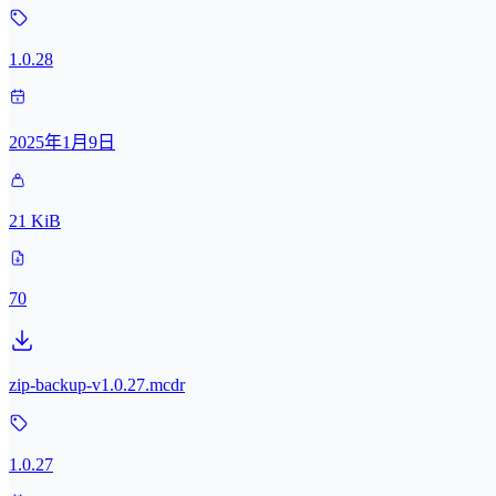
1.0.28
2025年1月9日
21 KiB
70
zip-backup-v1.0.27.mcdr
1.0.27