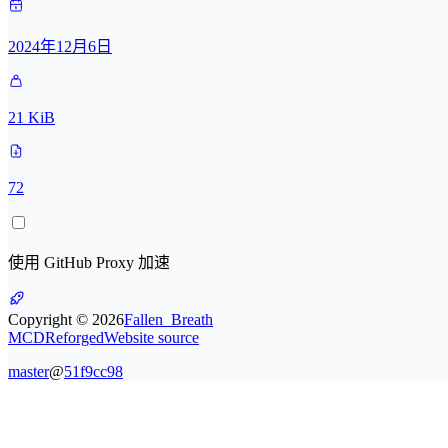
2024年12月6日
21 KiB
72
使用 GitHub Proxy 加速
Copyright ©
2026
Fallen_Breath
MCDReforged
Website source
master
@
51f9cc98