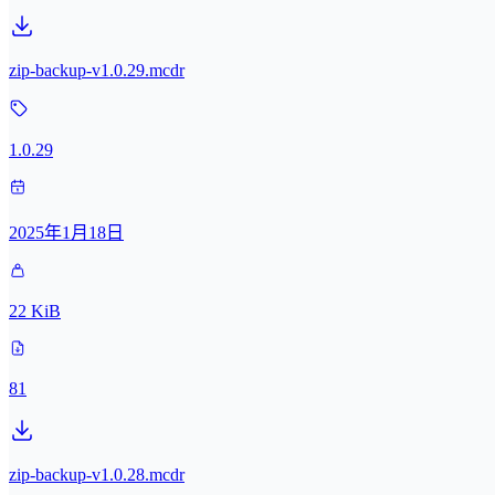
zip-backup-v1.0.29.mcdr
1.0.29
2025年1月18日
22 KiB
81
zip-backup-v1.0.28.mcdr