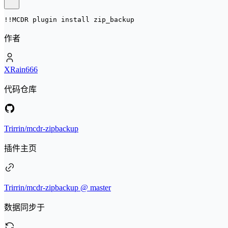
!!MCDR plugin install 
zip_backup
作者
XRain666
代码仓库
Trirrin/mcdr-zipbackup
插件主页
Trirrin/mcdr-zipbackup @ master
数据同步于