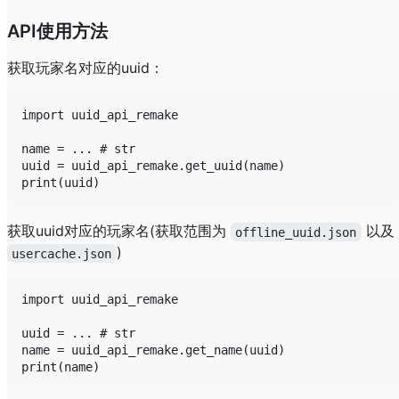
API使用方法
获取玩家名对应的uuid：
import uuid_api_remake

name = ... # str

uuid = uuid_api_remake.get_uuid(name)

获取uuid对应的玩家名(获取范围为
以及
offline_uuid.json
)
usercache.json
import uuid_api_remake

uuid = ... # str

name = uuid_api_remake.get_name(uuid)
