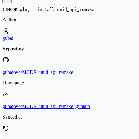
!!MCDR plugin install 
uuid_api_remake
Author
gubai
Repository
gubaiovo/MCDR_uuid_api_remake
Homepage
gubaiovo/MCDR_uuid_api_remake @ main
Synced at