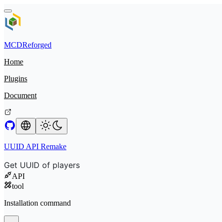
MCDReforged
Home
Plugins
Document
UUID API Remake
Get UUID of players
API
tool
Installation command